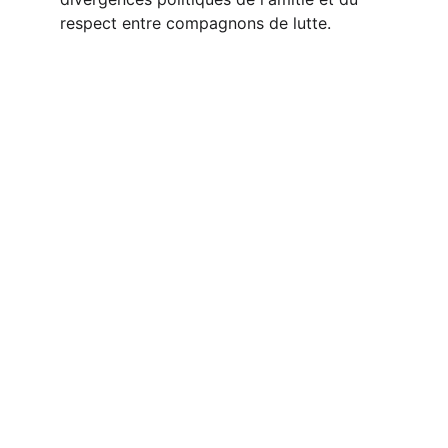
respect entre compagnons de lutte.
A propos 
Un espace de reflexion sur l'Afrique et sa 
diaspora.
CONTACT