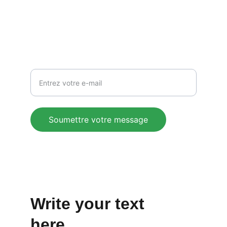
blog@oumarou.net
RESTER EN CONTACT
Votre adresse e-mail ici
Soumettre votre message
© 2024. 
Karlawal-communication.com
 All 
rights reserved.
Write your text 
here...