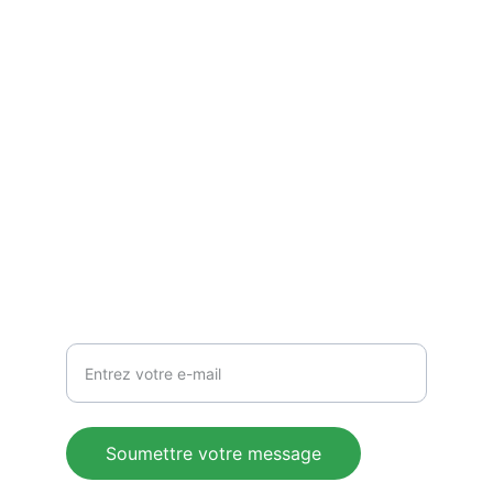
Un espace de reflexion sur l'Afrique et sa 
diaspora.
CONTACT
blog@oumarou.net
RESTER EN CONTACT
Votre adresse e-mail ici
Soumettre votre message