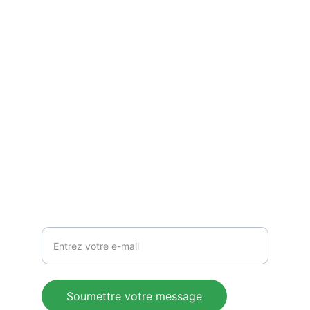
A propos 
Un espace de reflexion sur l'Afrique et sa 
diaspora.
CONTACT
blog@oumarou.net
RESTER EN CONTACT
Votre adresse e-mail ici
Soumettre votre message