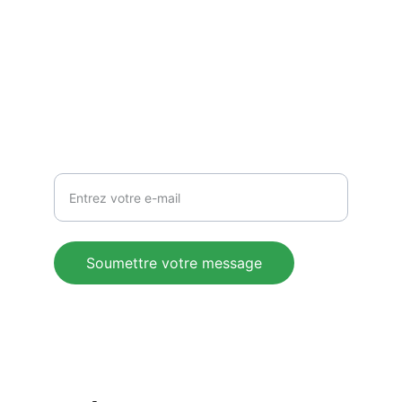
CONTACT
blog@oumarou.net
RESTER EN CONTACT
Votre adresse e-mail ici
Soumettre votre message
© 2024. 
Karlawal-communication.com
 All 
rights reserved.