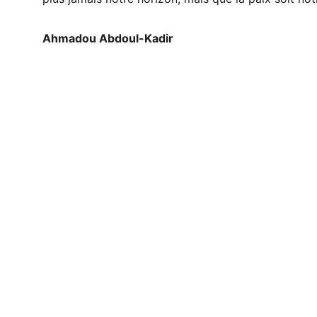
Ahmadou Abdoul-Kadir
A propos 
Un espace de reflexion sur l'Afrique et sa 
diaspora.
© 2024. 
Karlawal-communication.com
 All rights reserved.