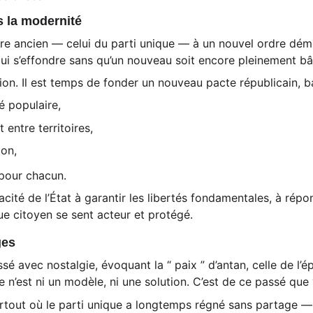
s la modernité 
e ancien — celui du parti unique — à un nouvel ordre démoc
i s’effondre sans qu’un nouveau soit encore pleinement bât
on. Il est temps de fonder un nouveau pacte républicain, ba
é populaire,
 entre territoires,
ion,
pour chacun.
acité de l’État à garantir les libertés fondamentales, à répo
ue citoyen se sent acteur et protégé.
ges 
ssé avec nostalgie, évoquant la “ paix ” d’antan, celle de l
Elle n’est ni un modèle, ni une solution. C’est de ce passé q
rtout où le parti unique a longtemps régné sans partage —