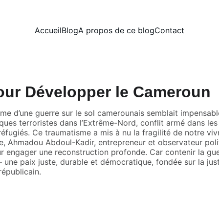
Accueil
Blog
A propos de ce blog
Contact
 pour Développer le Cameroun
me d’une guerre sur le sol camerounais semblait impensable
taques terroristes dans l’Extrême-Nord, conflit armé dans les
éfugiés. Ce traumatisme a mis à nu la fragilité de notre vi
te, Ahmadou Abdoul-Kadir, entrepreneur et observateur poli
r engager une reconstruction profonde. Car contenir la guerr
– une paix juste, durable et démocratique, fondée sur la just
républicain.