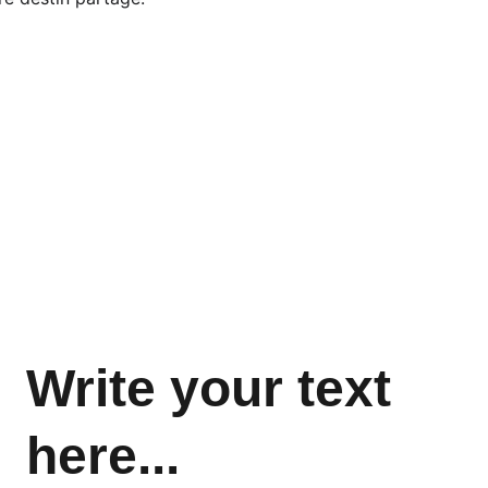
CONTACT
blog@oumarou.net
Write your text 
here...